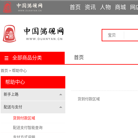
首页
资讯
人物
商城
网
行业动态
制砚大师
网上展览
教材
端溪讲堂
直播课程
论文
专题报道
非遗传人
古砚巡展
端砚问答
媒体报道
书画展览
党建信息
工艺美术师
教育基地
个人专访
篆刻展览
砚都肇庆
端砚故事
技术能手
拓片展览
专家
宝贝
首页
全部商品分类
首页
>
帮助中心
帮助中心
新手上路
货到付款区域
配送与支付
货到付款区域
配送支付智能查询
支付方式说明