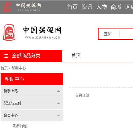
首页
资讯
人物
商城
网
行业动态
制砚大师
网上展览
教材
端溪讲堂
直播课程
论文
专题报道
非遗传人
古砚巡展
端砚问答
媒体报道
书画展览
党建信息
工艺美术师
教育基地
个人专访
篆刻展览
砚都肇庆
端砚故事
技术能手
拓片展览
专家
宝贝
首页
全部商品分类
首页
>
帮助中心
帮助中心
新手上路
我的订单
配送与支付
会员中心
售后流程