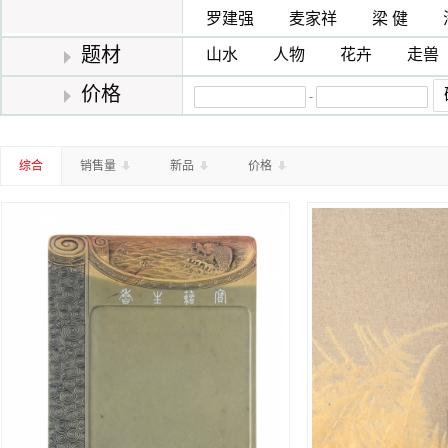
罗建强
麦家祥
梁 健
题材
山水
人物
花卉
走兽
价格
-
综合
销售量
新品
价格