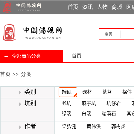
首页
资讯
人物
商城
网
行业动态
制砚大师
网上展览
教材
端溪讲堂
直播课程
论文
专题报道
非遗传人
古砚巡展
端砚问答
媒体报道
书画展览
党建信息
工艺美术师
教育基地
个人专访
篆刻展览
砚都肇庆
端砚故事
技术能手
拓片展览
专家
宝贝
首页
全部商品分类
首页
>>
分类
类别
端砚
砚材
茶盆
摆件
坑别
老坑
麻子坑
坑仔岩
绿端
白端
端溪石
其
作者
梁弘健
黄伟洪
郭树炎