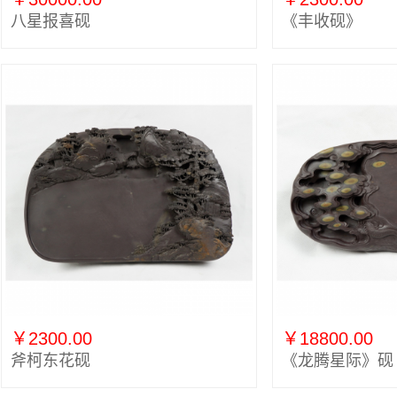
八星报喜砚
《丰收砚》
￥2300.00
￥18800.00
斧柯东花砚
《龙腾星际》砚