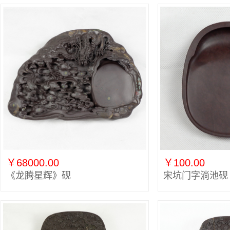
￥68000.00
￥100.00
《龙腾星辉》砚
宋坑门字淌池砚